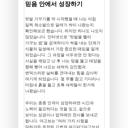
믿음 안에서 성장하기
텃밭 가꾸기를 막 시작했을 때 나는 아침
일찍 채소밭으로 달려가 싹이 나왔는지
확인해보곤 했습니다. 하지만 하나도 나오지
않았습니다. 인터넷으로 “텃밭을 빨리
가꾸는 법”을 검색하다가 싹을 내는 단계가
식물의 일생에서 가장 중요한 때임을 알게
되었습니다. 그 과정을 서두르면 안 된다는
사실을 깨닫고 난 후 나는 땅을 뚫고 태양을
향해 뻗어 나오는 새싹의 강인함과
변덕스러운 날씨를 견뎌내는 힘을 감사히
여기게 되었습니다. 몇 주를 참고 기다리니
마침내 흙을 뚫고 초록 새싹들이 한가득
나왔습니다.
우리는 종종 인격이 성장하려면 시간과
노력이 필요하다는 것을 잊고, 겉으로
보이는 성공이나 업적에만 찬사를 보내곤
합니다. 야고보는 “여러 가지 시험을
당하거든 온전히 기쁘게 여기라”(야고보서