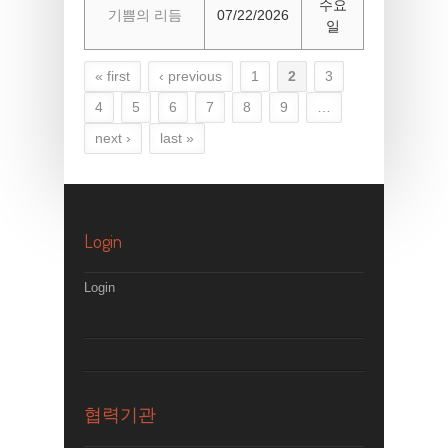
수요
기쁨의 리듬
07/22/2026
일
« first
‹ previous
1
2
3
Pages
4
5
6
7
8
9
…
next ›
last »
Login
Login
협력기관