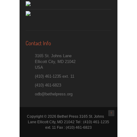
Contact Info
3165 St. Johns Lane
Ellicott City, MD 21042
USA
(410) 461-1235 ext. 11
(410) 461-6823
odb@bethelpress.org
↑
Copyright © 2026 Bethel Press 3165 St. Johns
Lane Ellicott City, MD 21042 Tel : (410) 461-1235
ext. 11 Fax : (410) 461-6823