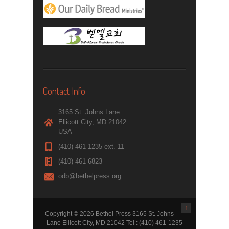
Contact Info
3165 St. Johns Lane
Ellicott City, MD 21042
USA
(410) 461-1235 ext. 11
(410) 461-6823
odb@bethelpress.org
↑
Copyright © 2026 Bethel Press 3165 St. Johns
Lane Ellicott City, MD 21042 Tel : (410) 461-1235