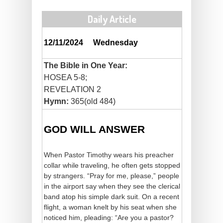
Daily Article
12/11/2024
Wednesday
The Bible in One Year:
HOSEA 5-8;
REVELATION 2
Hymn:
365(old 484)
GOD WILL ANSWER
When Pastor Timothy wears his preacher
collar while traveling, he often gets stopped
by strangers. “Pray for me, please,” people
in the airport say when they see the clerical
band atop his simple dark suit. On a recent
flight, a woman knelt by his seat when she
noticed him, pleading: “Are you a pastor?