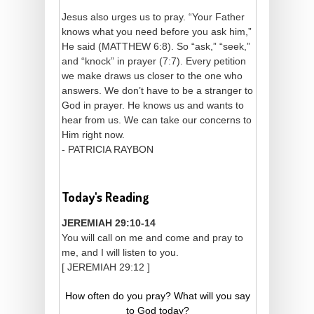
Jesus also urges us to pray. “Your Father
knows what you need before you ask him,”
He said (MATTHEW 6:8). So “ask,” “seek,”
and “knock” in prayer (7:7). Every petition
we make draws us closer to the one who
answers. We don’t have to be a stranger to
God in prayer. He knows us and wants to
hear from us. We can take our concerns to
Him right now.
- PATRICIA RAYBON
Today's Reading
JEREMIAH 29:10-14
You will call on me and come and pray to
me, and I will listen to you.
[ JEREMIAH 29:12 ]
How often do you pray? What will you say
to God today?