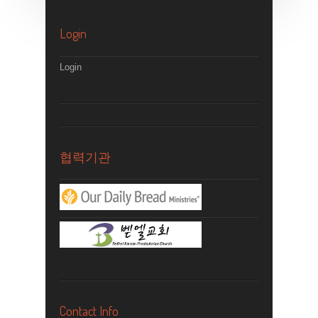
Login
Login
협력기관
Contact Info