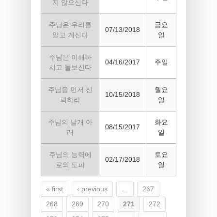
지 않으신다
주님은 우리를
금요
07/13/2018
알고 계신다
일
주님은 이해하
04/16/2017
주일
시고 돌보신다
주님을 먼저 신
월요
10/15/2018
뢰하라
일
주님의 날개 아
화요
08/15/2017
래
일
주님의 능력에
토요
02/17/2018
로의 도피
일
« first
‹ previous
…
267
Pages
268
269
270
271
272