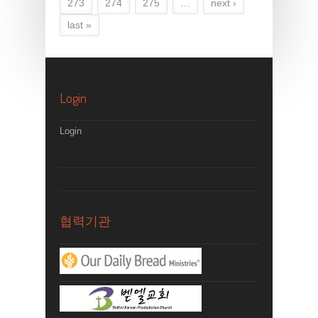
273
274
275
…
next ›
last »
Login
Login
협력기관