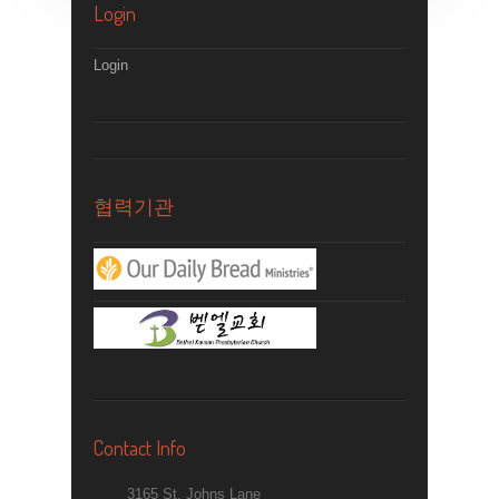
Login
Login
협력기관
Contact Info
3165 St. Johns Lane