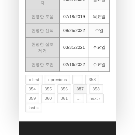
자
현명한 도움
07/18/2019
목요일
현명한 선택
09/25/2022
주일
현명한 잡초
03/31/2021
수요일
제거
현명한 조언
02/16/2022
수요일
« first
‹ previous
…
353
Pages
354
355
356
357
358
359
360
361
…
next ›
last »