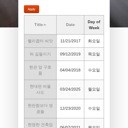
Day of
Title
Date
Week
헬리콥터 씨앗
11/21/2017
화요일
혀 길들이기
09/12/2019
목요일
현관 앞 구호
04/04/2018
수요일
품
현대판 바울
03/24/2025
월요일
사도
현란함보다 영
12/23/2020
수요일
광을
현명한 건축업
06/07/2021
월요일