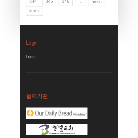
344
345
346
…
next ›
last »
Login
Login
협력기관