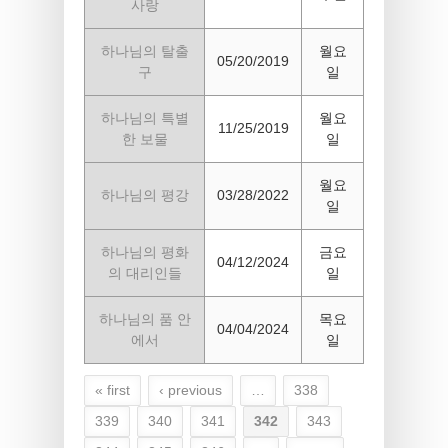
사랑
하나님의 탈출
월요
05/20/2019
구
일
하나님의 특별
월요
11/25/2019
한 보물
일
월요
하나님의 평강
03/28/2022
일
하나님의 평화
금요
04/12/2024
의 대리인들
일
하나님의 품 안
목요
04/04/2024
에서
일
« first
‹ previous
…
338
Pages
339
340
341
342
343