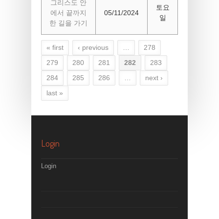
그리스도 안
토요
에서 끝까지
05/11/2024
일
한 길을 가기
« first
‹ previous
…
278
Pages
279
280
281
282
283
284
285
286
…
next ›
last »
Login
Login