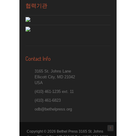
협력기관
Contact Info
3165 St. Johns Lane
Ellicott City, MD 21042
USA
(410) 461-1235 ext. 11
(410) 461-6823
odb@bethelpress.org
↑
Copyright © 2026 Bethel Press 3165 St. Johns