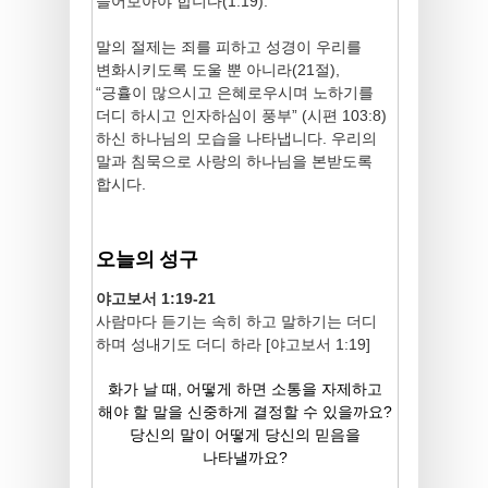
들어보아야 합니다(1:19).
말의 절제는 죄를 피하고 성경이 우리를
변화시키도록 도울 뿐 아니라(21절),
“긍휼이 많으시고 은혜로우시며 노하기를
더디 하시고 인자하심이 풍부” (시편 103:8)
하신 하나님의 모습을 나타냅니다. 우리의
말과 침묵으로 사랑의 하나님을 본받도록
합시다.
오늘의 성구
야고보서 1:19-21
사람마다 듣기는 속히 하고 말하기는 더디
하며 성내기도 더디 하라 [야고보서 1:19]
화가 날 때, 어떻게 하면 소통을 자제하고
해야 할 말을 신중하게 결정할 수 있을까요?
당신의 말이 어떻게 당신의 믿음을
나타낼까요?