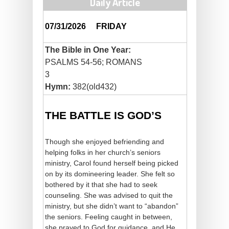
Daily Article
07/31/2026
FRIDAY
The Bible in One Year:
PSALMS 54-56; ROMANS
3
Hymn:
382(old432)
THE BATTLE IS GOD’S
Though she enjoyed befriending and
helping folks in her church’s seniors
ministry, Carol found herself being picked
on by its domineering leader. She felt so
bothered by it that she had to seek
counseling. She was advised to quit the
ministry, but she didn’t want to “abandon”
the seniors. Feeling caught in between,
she prayed to God for guidance, and He