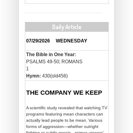
Daily Article
07/29/2026
WEDNESDAY
The Bible in One Year:
PSALMS 49-50; ROMANS
1
Hymn:
430(old456)
THE COMPANY WE KEEP
A scientific study revealed that watching TV
programs featuring mean characters can
actually lead people to be mean. Various
forms of aggression—whether outright
fighting or subtle gossip—primes viewers’