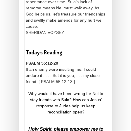
repentance over time. Sula’s lack of
remorse means Nel must walk away. As
God helps us, let’s treasure our friendships
and swiftly make amends for any hurt we
cause.
SHERIDAN VOYSEY
Today's Reading
PSALM 55:12-20
If an enemy were insulting me, I could
endure it . . . . But it is you, . . . my close
friend. [ PSALM 55:12-13 ]
Why would it have been wrong for Nel to
stay friends with Sula? How can Jesus’
response to Judas help us keep
reconciliation open?
Holy Spirit, please empower me to