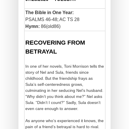
The Bible in One Year:
PSALMS 46-48; AC TS 28
Hymn:
86(old86)
RECOVERING FROM
BETRAYAL
In one of her novels, Toni Morrison tells the
story of Nel and Sula, friends since
childhood. But the friendship frays as
Sula’s self-centeredness grows,
culminating in her seducing Nel’s husband.
“Why didn’t you think about me?” Nel asks
Sula. “Didn’t I count?” Sadly, Sula doesn’t
even care enough to answer.
As anyone who’s experienced it knows, the
pain of a friend’s betrayal is hard to rival.