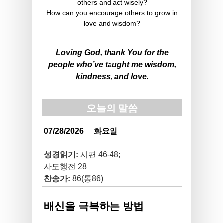
others and act wisely?
How can you encourage others to grow in
love and wisdom?
Loving God, thank You for the
people who’ve taught me wisdom,
kindness, and love.
오늘의 말씀
07/28/2026
화요일
성경읽기:
시편 46-48;
사도행전 28
찬송가:
86(통86)
배신을 극복하는 방법