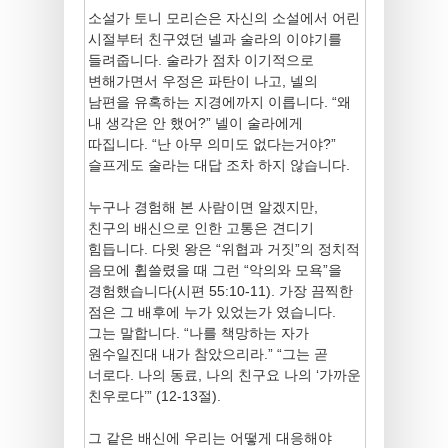
소설가 토니 모리슨은 자신의 소설에서 어린
시절부터 친구였던 넬과 술라의 이야기를
들려줍니다. 술라가 점차 이기적으로
변해가면서 우정은 파탄이 나고, 넬의
남편을 유혹하는 지경에까지 이릅니다. “왜
내 생각은 안 했어?” 넬이 술라에게
따집니다. “난 아무 의미도 없다는거야?”
슬프게도 술라는 대답 조차 하지 않습니다.
누구나 경험해 본 사람이면 알겠지만,
친구의 배신으로 인한 고통은 견디기
힘듭니다. 다윗 왕은 “위협과 거짓”의 정치적
음모에 휩쓸렸을 때 그런 “악의와 모욕”을
경험했습니다(시편 55:10-11). 가장 끔찍한
점은 그 배후에 누가 있었는가 였습니다.
그는 말합니다. “나를 책망하는 자가
원수일진대 내가 참았으리라.” “그는 곧
너로다. 나의 동료, 나의 친구요 나의 ‘가까운
친우로다’” (12-13절).
그 같은 배신에 우리는 어떻게 대응해야