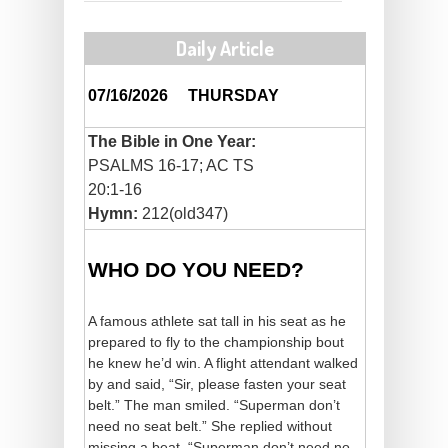
Daily Article
07/16/2026
THURSDAY
The Bible in One Year:
PSALMS 16-17; AC TS
20:1-16
Hymn:
212(old347)
WHO DO YOU NEED?
A famous athlete sat tall in his seat as he
prepared to fly to the championship bout
he knew he’d win. A flight attendant walked
by and said, “Sir, please fasten your seat
belt.” The man smiled. “Superman don’t
need no seat belt.” She replied without
missing a beat, “Superman don’t need no