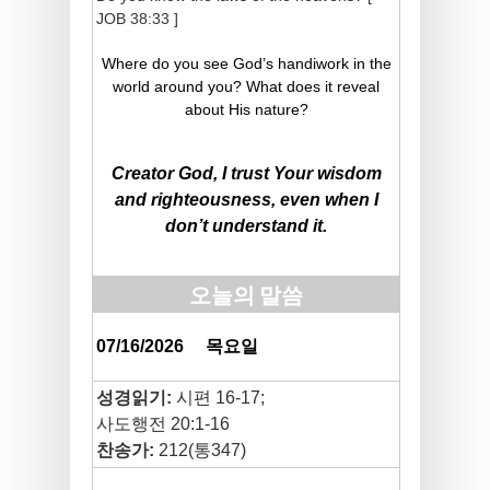
JOB 38:33 ]
Where do you see God’s handiwork in the
world around you? What does it reveal
about His nature?
Creator God, I trust Your wisdom
and righteousness, even when I
don’t understand it.
오늘의 말씀
07/16/2026
목요일
성경읽기:
시편 16-17;
사도행전 20:1-16
찬송가:
212(통347)