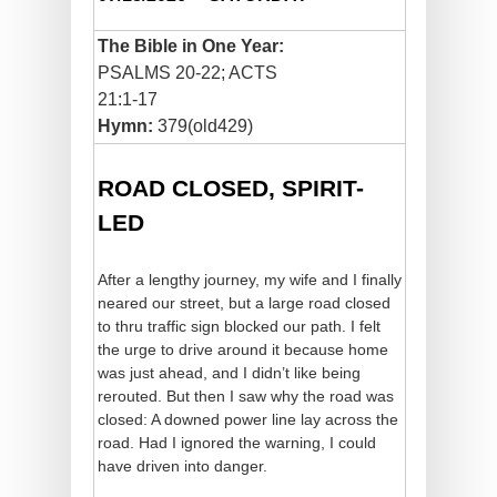
The Bible in One Year:
PSALMS 20-22; ACTS
21:1-17
Hymn:
379(old429)
ROAD CLOSED, SPIRIT-
LED
After a lengthy journey, my wife and I finally
neared our street, but a large road closed
to thru traffic sign blocked our path. I felt
the urge to drive around it because home
was just ahead, and I didn’t like being
rerouted. But then I saw why the road was
closed: A downed power line lay across the
road. Had I ignored the warning, I could
have driven into danger.