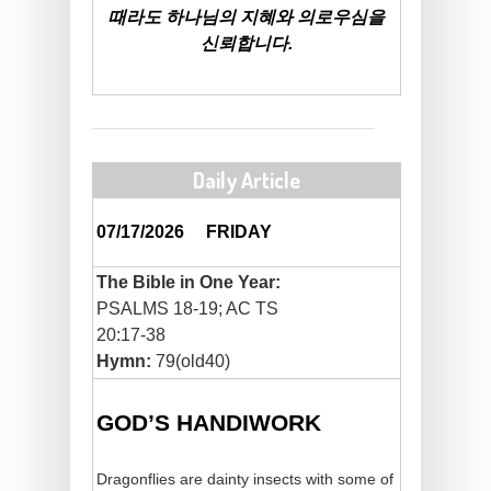
때라도 하나님의 지혜와 의로우심을
신뢰합니다.
Daily Article
07/17/2026
FRIDAY
The Bible in One Year:
PSALMS 18-19; AC TS
20:17-38
Hymn:
79(old40)
GOD’S HANDIWORK
Dragonflies are dainty insects with some of