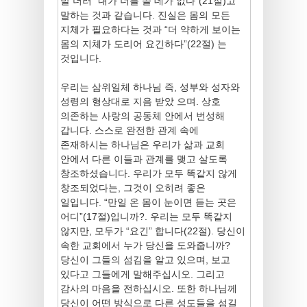
발 더러 “내가 너를 쓸 데가 없다”(21절)고
말하는 것과 같습니다. 진실은 몸의 모든
지체가 필요하다는 것과 “더 약하게 보이는
몸의 지체가 도리어 요긴하다”(22절) 는
것입니다.
우리는 삼위일체 하나님 즉, 성부와 성자와
성령의 형상대로 지음 받았 으며. 상호
의존하는 사랑의 공동체 안에서 번성해
갑니다. 스스로 완전한 관계 속에
존재하시는 하나님은 우리가 삶과 교회
안에서 다른 이들과 관계를 맺고 살도록
창조하셨습니다. 우리가 모두 똑같지 않게
창조되었다는, 그것이 오히려 좋은
일입니다. “만일 온 몸이 눈이면 듣는 곳은
어디”(17절)입니까?. 우리는 모두 똑같지
않지만, 모두가 “요긴” 합니다(22절). 당신이
속한 교회에서 누가 당신을 도와줍니까?
당신이 그들의 섬김을 알고 있으며, 보고
있다고 그들에게 말해주십시오. 그리고
감사의 마음을 전하십시오. 또한 하나님께
당신이 어떤 방식으로 다른 성도들을 섬길