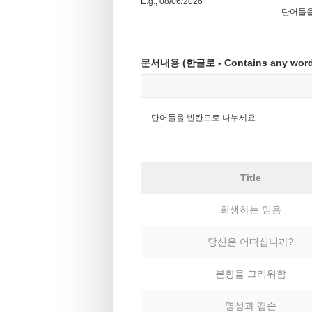
E.g., 08/06/2026
단어들을
문서내용 (한글로 - Contains any word
단어들을 빈칸으로 나누세요
Title
희생하는 믿음
당신은 어떠십니까?
본향을 그리워함
명성과 겸손