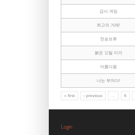
감사 게임
최고의 거래!
전송보류
붉은 깃털 미끼
아름다움
나는 부자다!
« first
‹ previous
…
6
Pages
Login