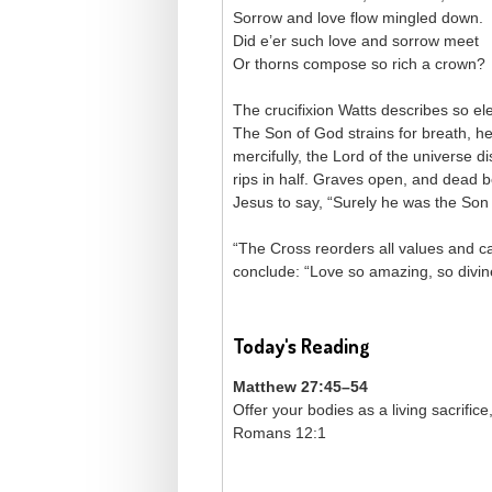
Sorrow and love flow mingled down.
Did e’er such love and sorrow meet
Or thorns compose so rich a crown?
The crucifixion Watts describes so e
The Son of God strains for breath, he
mercifully, the Lord of the universe d
rips in half. Graves open, and dead 
Jesus to say, “Surely he was the Son 
“The Cross reorders all values and c
conclude: “Love so amazing, so divi
Today's Reading
Matthew 27:45–54
Offer your bodies as a living sacrific
Romans 12:1