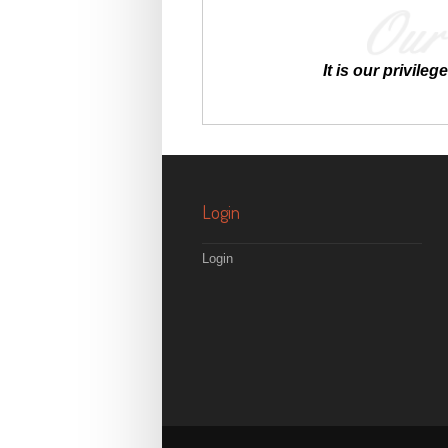
It is our privil
Login
Login