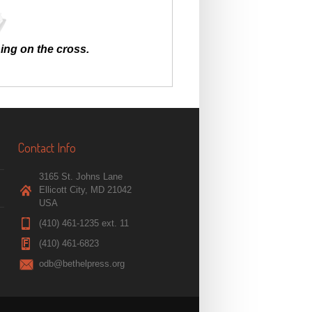
hing on the cross.
Contact Info
3165 St. Johns Lane
Ellicott City, MD 21042
USA
(410) 461-1235 ext. 11
(410) 461-6823
odb@bethelpress.org