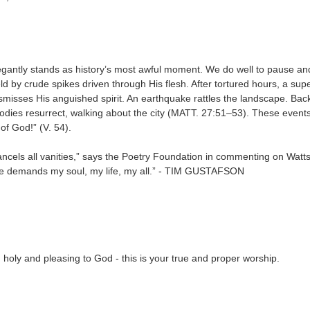
legantly stands as history’s most awful moment. We do well to pause an
ld by crude spikes driven through His flesh. After tortured hours, a sup
ismisses His anguished spirit. An earthquake rattles the landscape. Back 
bodies resurrect, walking about the city (MATT. 27:51–53). These event
of God!” (V. 54).
ancels all vanities,” says the Poetry Foundation in commenting on Wat
ne demands my soul, my life, my all.” - TIM GUSTAFSON
e, holy and pleasing to God - this is your true and proper worship.
.