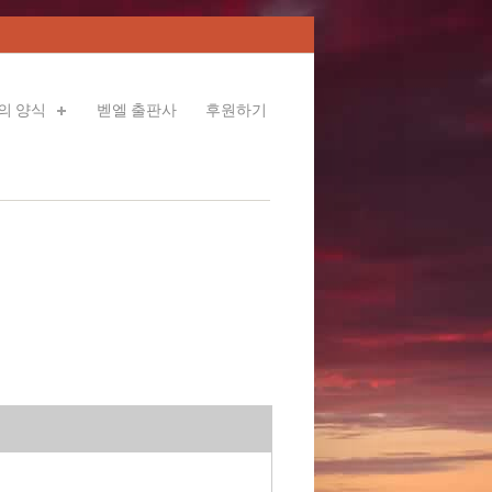
의 양식
벧엘 출판사
후원하기