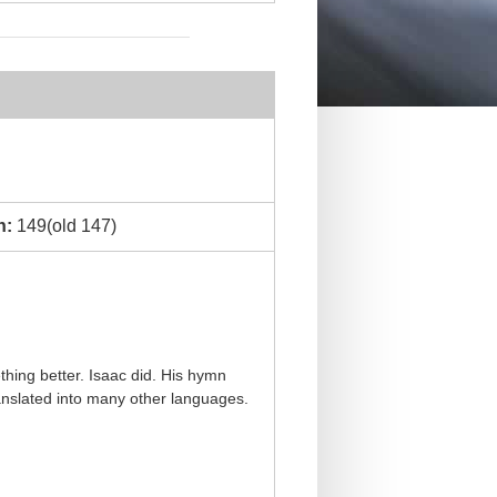
n:
149(old 147)
thing better. Isaac did. His hymn
anslated into many other languages.