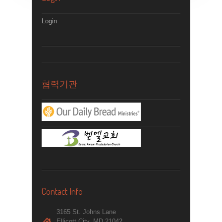
Login
협력기관
Contact Info
3165 St. Johns Lane
Ellicott City, MD 21042