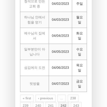
청석으로 만든
04/02/2023
주일
교회 종
하나님 안에서
월요
04/03/2023
힘을 얻기
일
예수님의 집에
화요
04/04/2023
서
일
일부분만이 아
수요
04/05/2023
닙니다
일
목요
섬김에의 도전
04/06/2023
일
금요
핏방울
04/07/2023
일
« first
‹ previous
…
238
Pages
239
240
241
242
243