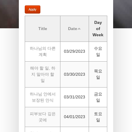
Day
Title
Date
of
Week
하나님의 다른
수요
03/29/2023
계획
일
해야 할 일, 하
목요
지 말아야 할
03/30/2023
일
일
하나님 안에서
금요
03/31/2023
보장된 안식
일
피부보다 깊은
토요
04/01/2023
곳에
일