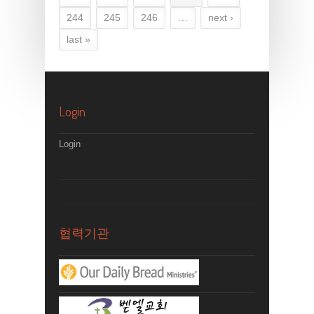
244
245
246
…
next ›
last »
Login
Login
협력기관