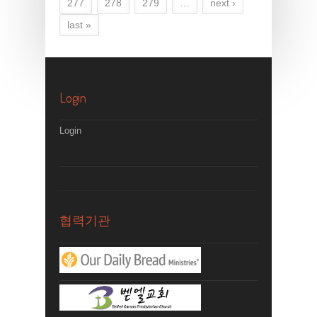
277
278
279
…
next ›
last »
Login
Login
협력기관