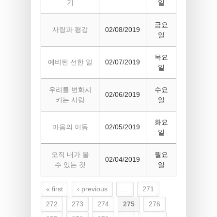
기
일
금요
사랑과 평강
02/08/2019
일
목요
예비된 선한 일
02/07/2019
일
우리를 변화시
수요
02/06/2019
키는 사랑
일
화요
마음의 이동
02/05/2019
일
오직 내가 볼
월요
02/04/2019
수 있는 것
일
« first
‹ previous
…
271
Pages
272
273
274
275
276